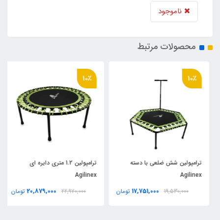
ناموجود
محصولات مرتبط
10٪
10٪
ترامپولین شش ضلعی با دسته
ترامپولين 1.2 متري دايره اي
Agilinex
Agilinex
20,879,000
17,751,000
19,530,000
تومان
22,970,000
تومان