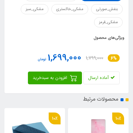
بنفش_صورتی
مشکی_خاکستری
مشکی_سبز
مشکی_قرمز
ویژگی‌های محصول
1,699,000
1,799,000
6%
تومان
آماده ارسال
افزودن به سبدخرید
محصولات مرتبط
10٪
10٪