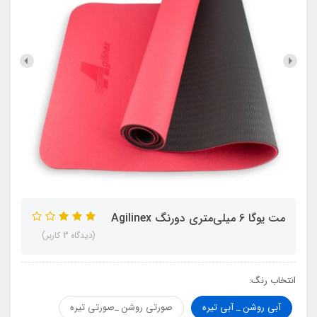
مت یوگا 6 میلی‌متری دورنگ Agilinex
(دیدگاه 3 کاربر)
انتخاب رنگ:
آبی روشن _ آبی تیره
صورتی روشن _صورتی تیره