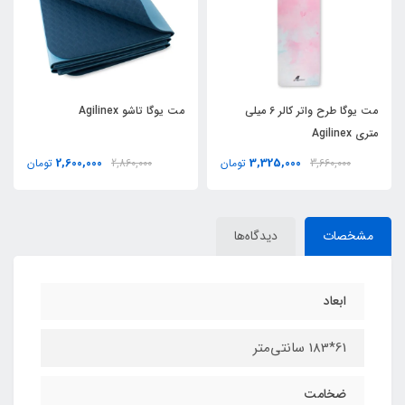
مت یوگا طرح واتر کالر 6 ميلي
مت یوگا تاشو Agilinex
متري Agilinex
2,600,000
3,325,000
3,660,000
تومان
2,860,000
تومان
مشخصات
دیدگاه‌ها
ابعاد
61*183 سانتی‌متر
ضخامت