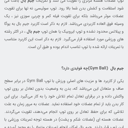
توپ عضلات هسته مرکزی را تقویت می کنند و تمرینات
جیم بال
باعث می
شود استقامت و کشش بدن شما بالا رود. توپ سوئیسی نه تها برای تقویت
عضلات موثر می‌باشد بلکه برای تقویت فیله کمر و چربی سوزی نیز ، یک
وسیله فوق العاده کاربردی می‌باشد. لازم به ذکر است کاربرد جیم بال به یوگا
و پیلاتس محدود نشده و توپ ایروبیک یا همان توپ
جیم بال
، در اکثر رشته
های ورزشی مورد استفاده قرار می‌گیرد. لازم به دکر است این کاربرد متناسب
با تمرینات ارائه شده با توپ تناسب اندام بوده و طبق آن است.
جیم بال
(Gym Ball)چه فوایدی دارد؟
یکی از کاربرد ها و مزیت های اصلی ورزش با توپ Gym Ball در برابر سطح
صاف و متعادل این می‌باشد که، بدن به وضعیت بدون تعادل بر روی توپ
واکنش داده و در برقرای تعادل تمام تلاش خود را به کار می‌گیرد. برای این
کار بدن باید از تمام عضلات خود استفاده نماید. عضلات به مرور زمان به علت
تلاشی که برای حفظ تعادل بر روی توپ انجام می‌دهند، تقویت می‌گردند.
عضلات هسته ای (عضلات شکم و پشت) در هسته توجه تمرینات ورزشی با
این توپ قرار دارند. جیم بال امکان انجام تمرینات متنوع را به وجود آورده و