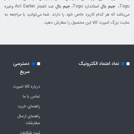
Togu،
جیم بال
استاندارد Togu،
جیم بال
ضد انفجار Act Earlier وغیره
می‌باشد که هر کدام کاربرد خاص خود را دارند. شما می‌توانید با مراجعه به
سایت بزرگ اسپرت کالا این محصول را سفارش دهید.
نماد اعتماد الکترونیک
دسترسی
سریع
درباره کالا اسپرت
تماس با ما
راهنمای خرید
راهنمای ارسال
سفارشات
ثبت شکایات