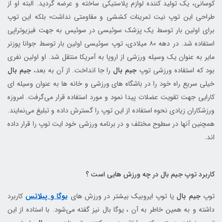
کوسانی، یک تولید کننده لوازم پلاستیکی ساخته و عرضه گردید. البته او از
طراحی این توپ نیت تمرینات کششی و مقاومتی نداشت؛ بلکه این توپ
برای اولین بار توسط یک پزشک سوئیسی در سوئیس به جهت فیزیوتراپی
استفاده شد. در دهه ۸۰ میلادی، توپ سوئیسی اولین بار توسط جوانا پوزنر
مایر به عنوان یک وسیله ورزشی از اروپا به آمریکا منتقل شد. او اولین نفری
بود که استفاده ورزشی توپ
جیم بال
را جا انداخت. از آن به بعد،
جیم بال
خیلی سریع راه خود را در باشگاه های ورزشی و خانه ها به عنوان وسیله ای
کارایی جهت تقویت عضلات پیدا نمود و مورد استفاده قرار می‌گرفت. امروزه
ورزشکاران زیادی نحوه استفاده از این توپ را گسترش داده و تبلیغ می‌نمایند.
همچنین آنها در سطوح مختلف و در برنامه ورزشی خود ایت توپ را قرار داده
اند.
کاربرد توپ جیم بال در چه ورزش هایی است ؟
توپ
جیم بال
یا توپ ایروبیک بیشتر در ورزش های
یوگا و پیلاتس
کاربرد
داشته و به همین خاطر به آن ، یوگا بال نیز گفته می‌شود. با استاده از این