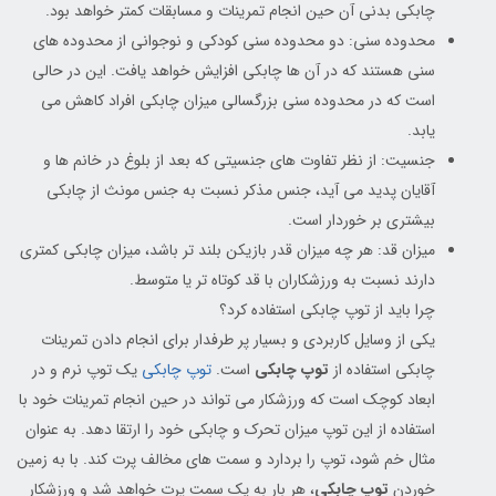
چابکی بدنی آن حین انجام تمرینات و مسابقات کمتر خواهد بود.
محدوده سنی: دو محدوده سنی کودکی و نوجوانی از محدوده های
سنی هستند که در آن ها چابکی افزایش خواهد یافت. این در حالی
است که در محدوده سنی بزرگسالی میزان چابکی افراد کاهش می
یابد.
جنسیت: از نظر تفاوت های جنسیتی که بعد از بلوغ در خانم ها و
آقایان پدید می آید، جنس مذکر نسبت به جنس مونث از چابکی
بیشتری بر خوردار است.
میزان قد: هر چه میزان قدر بازیکن بلند تر باشد، میزان چابکی کمتری
دارند نسبت به ورزشکاران با قد کوتاه تر یا متوسط.
چرا باید از توپ چابکی استفاده کرد؟
یکی از وسایل کاربردی و بسیار پر طرفدار برای انجام دادن تمرینات
چابکی استفاده از
توپ چابکی
است.
توپ چابکی
یک توپ نرم و در
ابعاد کوچک است که ورزشکار می تواند در حین انجام تمرینات خود با
استفاده از این توپ میزان تحرک و چابکی خود را ارتقا دهد. به عنوان
مثال خم شود، توپ را بردارد و سمت های مخالف پرت کند. با به زمین
خوردن
توپ چابکی
، هر بار به یک سمت پرت خواهد شد و ورزشکار