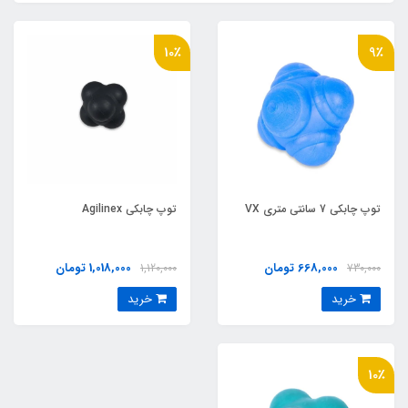
10٪
9٪
توپ چابکي 7 سانتي متري VX
توپ چابکي Agilinex
668,000 تومان
1,018,000 تومان
1,120,000
730,000
خرید
خرید
10٪