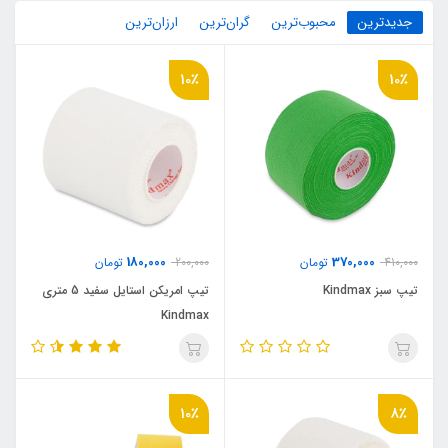
جدیدترین
محبوب‌ترین
گران‌ترین
ارزان‌ترین
10٪
10٪
180,000
370,000
410,000
تومان
200,000
تومان
تیپ سبز Kindmax
تيپ امريکن استايل سفيد 5 متري
Kindmax
10٪
8٪