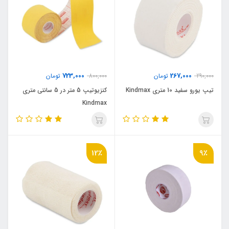
723,000
267,000
290,000
تومان
800,000
تومان
تيپ يورو سفيد 10 متري Kindmax
کنزيوتيپ 5 متر در 5 سانتي متري
Kindmax
12٪
9٪