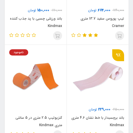
150,000
674,000
740,000
تومان
170,000
تومان
تيپ پوروس سفيد 13.7 متري
باند ورزشي چسبي با پد جذب کننده
Kindmax
Cramer
ناموجود
9٪
229,000
250,000
تومان
باند برچسبدار با خط نشان 4.6 متري
کنزيوتيپ 2.5 متری در 5 سانتي
Kindmax
متري Kindmax