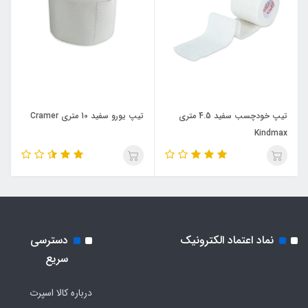
تيپ خودچسب سفيد 4.5 متری
تيپ يورو سفيد 10 متری Cramer
Kindmax
نماد اعتماد الکترونیک
دسترسی
سریع
درباره کالا اسپرت