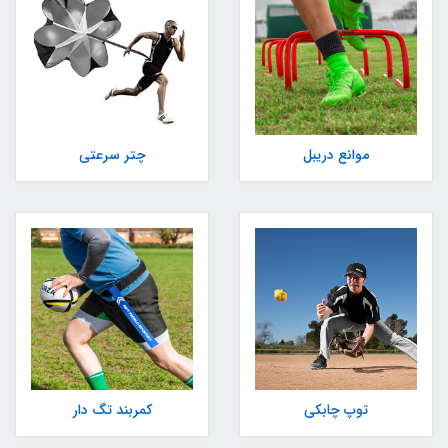
موانع دریبل
چتر سرعتی
توپ چابکی
کمربند تگ دار