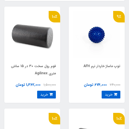
10٪
9٪
توپ ماساژ خاردار نرم AFH
فوم رول سخت 30 در 15 سانتي
متري Agilinex
674,000 تومان
1,362,000 تومان
1,500,000
740,000
خرید
خرید
10٪
10٪