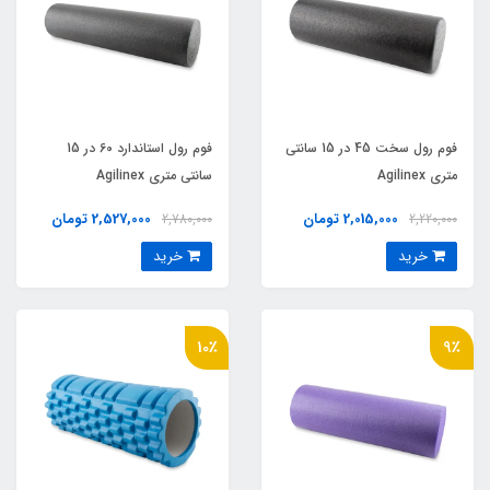
فوم رول سخت 45 در 15 سانتي
فوم رول استاندارد 60 در 15
متري Agilinex
سانتي متري Agilinex
2,015,000 تومان
2,527,000 تومان
2,780,000
2,220,000
خرید
خرید
10٪
9٪