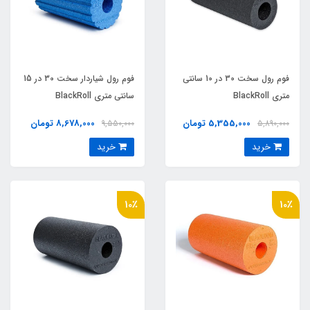
فوم رول سخت 30 در 10 سانتي
فوم رول شياردار سخت 30 در 15
متري BlackRoll
سانتي متري BlackRoll
5,355,000 تومان
8,678,000 تومان
9,550,000
5,890,000
خرید
خرید
10٪
10٪