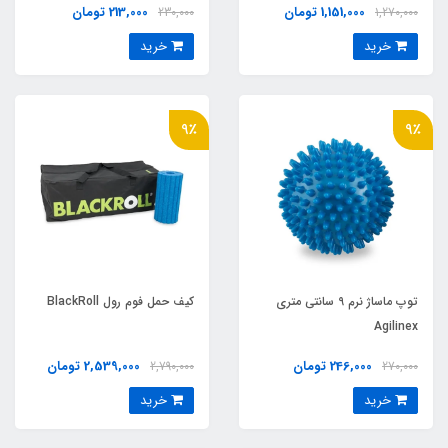
1,151,000 تومان
213,000 تومان
230,000
1,270,000
خرید
خرید
9٪
9٪
توپ ماساژ نرم 9 سانتی متری
کیف حمل فوم رول BlackRoll
Agilinex
246,000 تومان
2,539,000 تومان
2,790,000
270,000
خرید
خرید