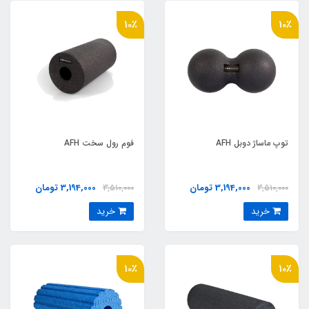
10٪
10٪
توپ ماساژ دوبل AFH
فوم رول سخت AFH
3,194,000 تومان
3,194,000 تومان
3,510,000
3,510,000
خرید
خرید
10٪
10٪