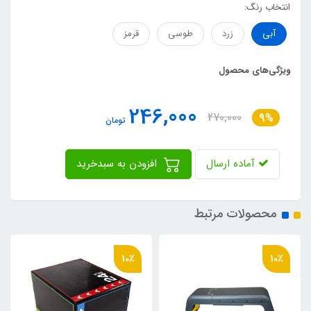
انتخاب رنگ:
آبی
زرد
طوسی
قرمز
ویژگی‌های محصول
246,000
270,000
9%
تومان
آماده ارسال
افزودن به سبدخرید
محصولات مرتبط
10٪
10٪