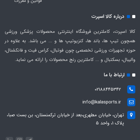
قوانین و مقررات
درباره کالا اسپرت
کالا اسپرت، کاملترین فروشگاه اینترنتی محصولات پزشکی ورزشی
همچون تیپ ها، باند ها، کنزیوتیپ ها و ... می باشد. به علاوه در
حوزه تجهیزات ورزشی تخصصی چون فوتبال، کراس فیت و فانکشنال،
والیبال، بسکتبال و ... کاملترین رنج محصولات را ارائه می نماید.
ارتباط با ما
02188445342
info@kalasports.ir
تهران، خیابان مطهری،بعد از خیابان ترکمنستان، بن بست صبا،
پلاک 1، واحد 5