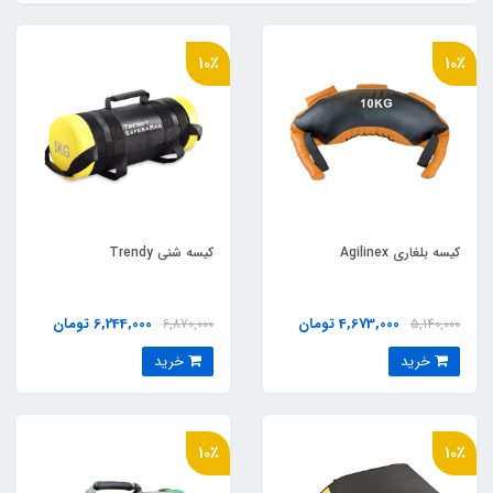
10٪
10٪
کیسه بلغاری Agilinex
کيسه شني Trendy
4,673,000 تومان
6,244,000 تومان
6,870,000
5,140,000
خرید
خرید
10٪
10٪