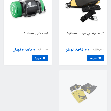
کيسه وزنه اي سرعت Agilinex
کيسه شني Agilinex
16,495,000 تومان
6,283,000 تومان
6,910,000
18,140,000
خرید
خرید