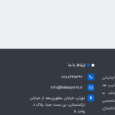
ارتباط با ما
02188445342
ینترنتی
یپ ها،
info@kalasports.ir
اشد. به
تهران، خیابان مطهری،بعد از خیابان
 تخصصی
ترکمنستان، بن بست صبا، پلاک 1،
کشنال،
واحد 5