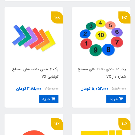
10٪
10٪
پک ده عددي نشانه هاي مسطح
پک 6 عددي نشانه هاي مسطح
شماره دار VX
گونيايي VX
5,052,000 تومان
3,181,000 تومان
3,500,000
5,560,000
خرید
خرید
11٪
10٪