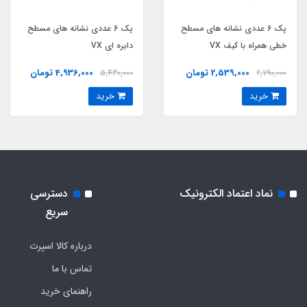
پک 6 عددي نشانه هاي مسطح
پک 6 عددي نشانه هاي مسطح
خطي همراه با کیف VX
دايره اي VX
2,539,000 تومان
4,936,000 تومان
5,430,000
2,790,000
خرید
خرید
نماد اعتماد الکترونیک
دسترسی
سریع
درباره کالا اسپرت
تماس با ما
راهنمای خرید