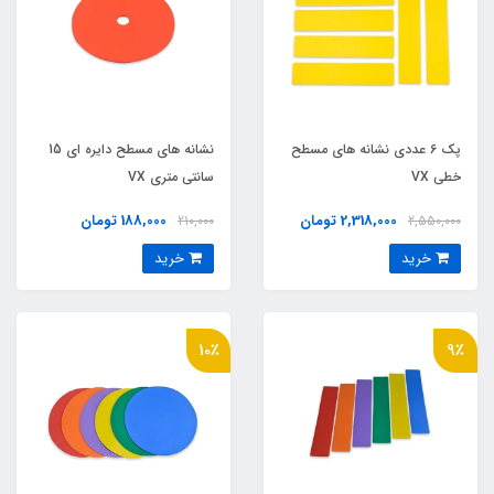
پک 6 عددي نشانه هاي مسطح
نشانه هاي مسطح دايره اي 15
خطي VX
سانتي متري VX
2,318,000 تومان
188,000 تومان
210,000
2,550,000
خرید
خرید
10٪
9٪