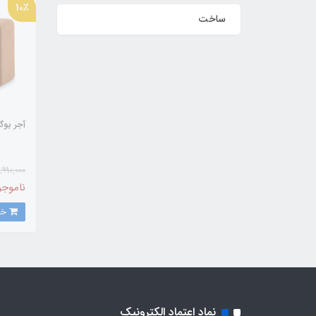
10٪
ساخت
آجر یوگا ilinex
1,990,000
ناموجو
خرید
نماد اعتماد الکترونیک