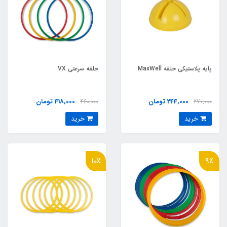
پایه پلاستیکی حلقه MaxWell
حلقه سرعتي VX
244,000 تومان
418,000 تومان
460,000
270,000
خرید
خرید
10٪
9٪