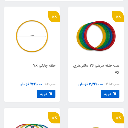
10٪
10٪
ست حلقه سرعتی 36 سانتی‌متری
حلقه چابکی VX
VX
3,221,000 تومان
762,000 تومان
840,000
3,540,000
خرید
خرید
10٪
10٪