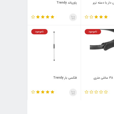
وکش دار با دسته نرم
پاورباند Trendy
ناموجود
ناموجود
حلقه پيلاتس 38 سانتي متري
فلکسی بار Trendy