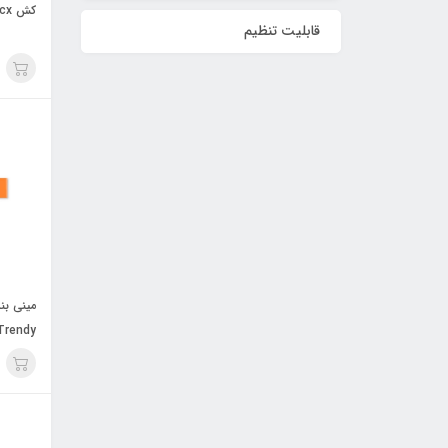
کش cx روکشدار حرفه اي Trendy
قابلیت تنظیم
Trendy