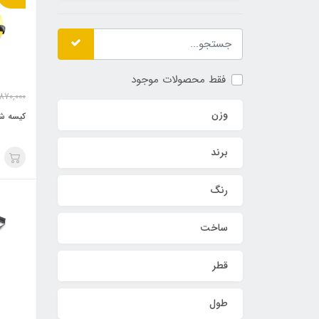
فقط محصولات موجود
,870,000
وزن
کيسه شني y
برند
رنگ
ساخت
قطر
طول