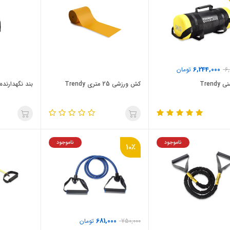
6,244,000
6
تومان
Trend
کش ورزشی 25 متري Trendy
بند نگهدارنده مت
ناموجود
ناموجود
10٪
681,000
750,000
تومان