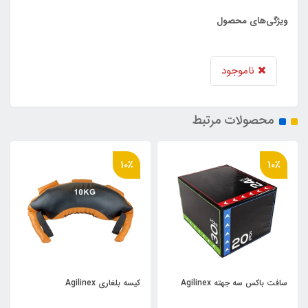
ویژگی‌های محصول
ناموجود
محصولات مرتبط
10٪
10٪
سافت باکس سه جهته Agilinex
کیسه بلغاری Agilinex