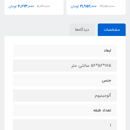
4,673,000
21,952,000
24,150,000
تومان
5,140,000
تومان
مشخصات
دیدگاه‌ها
ابعاد
175*56*56 سانتی متر
جنس
آلومینیوم
تعداد طبقه
1