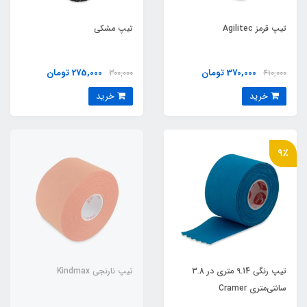
تیپ قرمز Agilitec
تیپ مشکی
370,000 تومان
275,000 تومان
300,000
410,000
خرید
خرید
9٪
تيپ رنگي 9.14 متری در 3.8
تیپ نارنجی Kindmax
سانتی‌متری Cramer