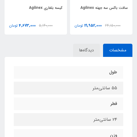
سافت باکس سه جهته Agilinex
کیسه بلغاری Agilinex
4,673,000
21,952,000
24,150,000
تومان
5,140,000
تومان
مشخصات
دیدگاه‌ها
طول
55 سانتی‌متر
قطر
24 سانتی‌متر
وزن