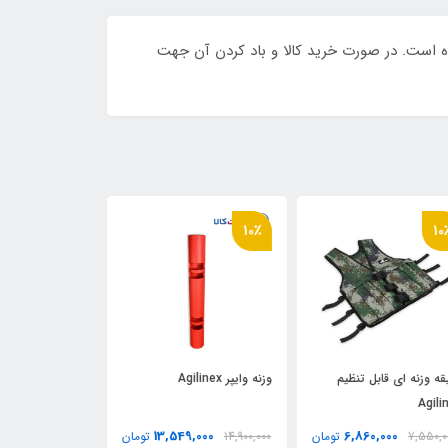
است. در صورت خرید کالا و باد کردن آن جهت
10٪
10٪
10
قه وزنه اي قابل تنظيم
وزنه وايپر Agilinex
وال بال Agilinex
Agili
,000
13,549,000
6,860,000
7,550,0
تومان
14,900,000
تومان
5,590,000