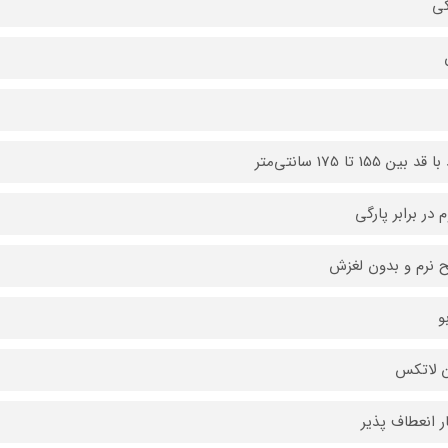
ی
د بین 155 تا 175 سانتی‌متر
 در برابر پارگی
نرم و بدون لغزش
و
 لاتکس
ر انعطاف پذیر