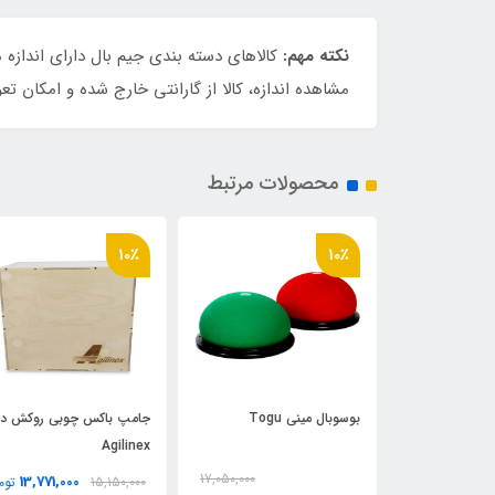
نکته مهم:
کالاهای دسته بندی جیم بال دارای اندا
مشاهده اندازه، کالا از گارانتی خارج شده و امکان ت
محصولات مرتبط
10٪
10٪
بوسوبال ميني Togu
جامپ باکس چوبی روکش دا
Agilinex
17,050,000
71,450,000
13,771,000
15,150,000
توم