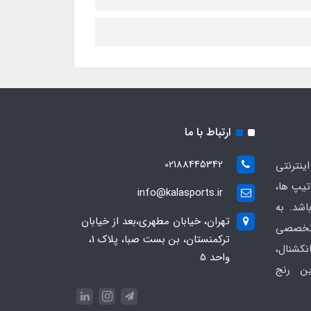
ارتباط با ما
02188445342
ینترنتی
یپ ها،
info@kalasports.ir
اشد. به
تهران، خیابان مطهری،بعد از خیابان
 تخصصی
ترکمنستان، بن بست صبا، پلاک 1،
کشنال،
واحد 5
ین رنج