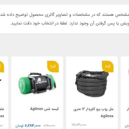
زه مشخص هستند که در مشخصات و تصاویر گالری محصول توضیح داده شده 
عویض یا پس گرفتن آن وجود ندارد. لطفا در انتخاب خود دقت نمایید.
٪
10٪
10٪
ر
بتل روپ پرو کاوردار 12 متری
کيسه شني Agilinex
جلي
nex
Agilinex
14,830,000
6,283,000
ان
6,910,000
تومان
00