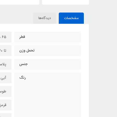
15,499,000
64,953,
تومان
تومان
مشخصات
دیدگاه‌ها
قطر
65 سانتی‌متر
تحمل وزن
تا 120 کیلوگرم
جنس
پلاس
رنگ
آبی
طوس
قرمز