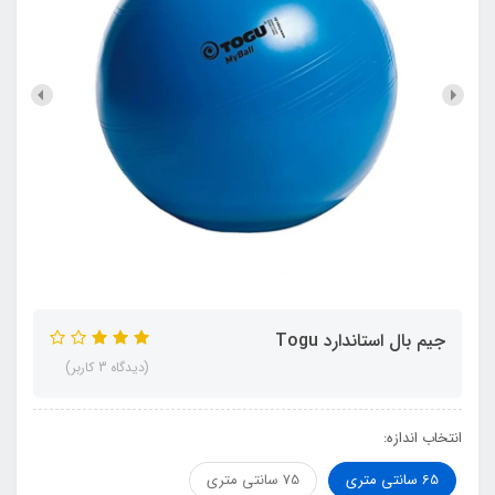
جیم بال استاندارد Togu
(دیدگاه 3 کاربر)
انتخاب اندازه:
65 سانتي متري
75 سانتي متري