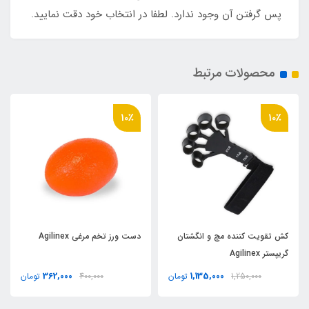
پس گرفتن آن وجود ندارد. لطفا در انتخاب خود دقت نمایید.
محصولات مرتبط
10٪
10٪
کش تقویت کننده مچ و انگشتان
دست ورز تخم مرغی Agilinex
گریپستر Agilinex
362,000
1,135,000
1,250,000
تومان
400,000
تومان