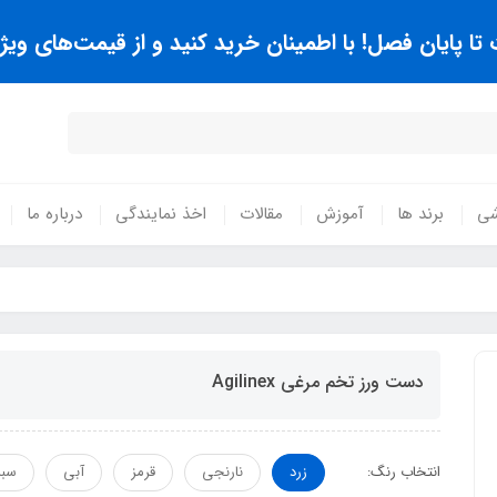
 پایان فصل! با اطمینان خرید کنید و از قیمت‌های ویژه
شی
برند ها
آموزش
مقالات
اخذ نمایندگی
درباره ما
دست ورز تخم مرغی Agilinex
انتخاب رنگ:
زرد
نارنجی
قرمز
آبی
سبز