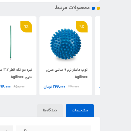
محصولات مرتبط
9٪
9٪
توپ ماساژ سخت 7سانتی
توپ ماساژ نرم 9 سانتی متری
نیزه دو تکه قطر 3.2 سانتی
Agilinex
متری Agilinex
594,000
246,000
213,000
تومان
270,000
تومان
650,000
توم
مشخصات
دیدگاه‌ها