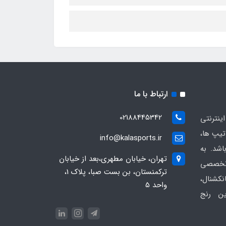
ارتباط با ما
02188445342
ینترنتی
یپ ها،
info@kalasports.ir
اشد. به
تهران، خیابان مطهری،بعد از خیابان
 تخصصی
ترکمنستان، بن بست صبا، پلاک 1،
کشنال،
واحد 5
ین رنج