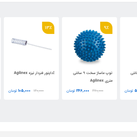
٪
13٪
9٪
توپ ماساژ سخت 9 سانتی
آداپتور فنردار نيزه Agilinex
آداپ
متری Agilinex
105,000
246,000
ان
270,000
تومان
120,000
تومان