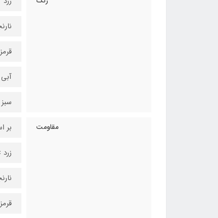
رنگ
زرد
نارن
قرمز
آبی
سبز
مقاومت
بر ا
زرد 
نارن
قرمز