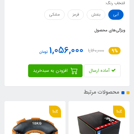
انتخاب رنگ:
آبی
بنفش
قرمز
مشکی
ویژگی‌های محصول
1,056,000
1,160,000
9%
تومان
آماده ارسال
افزودن به سبدخرید
محصولات مرتبط
10٪
10٪