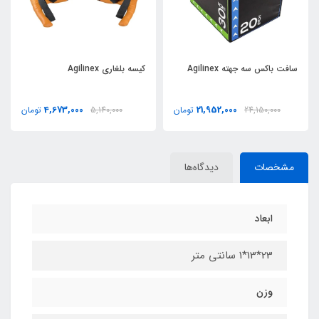
سافت باکس سه جهته Agilinex
کیسه بلغاری Agilinex
4,673,000
21,952,000
24,150,000
تومان
5,140,000
تومان
مشخصات
دیدگاه‌ها
ابعاد
23*13*1 سانتی متر
وزن