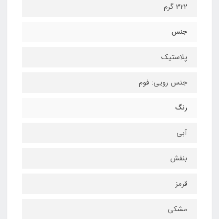
322 گرم
جنس
پلاستیک
جنس رویی: فوم
رنگ
آبی
بنفش
قرمز
مشکی