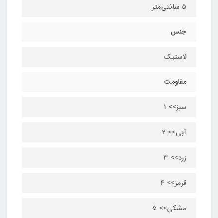
5 سانتی‌متر
جنس
لاستیک
مقاومت
سبز>> 1
آبی>> 2
زرد>> 3
قرمز>> 4
مشکی>> 5