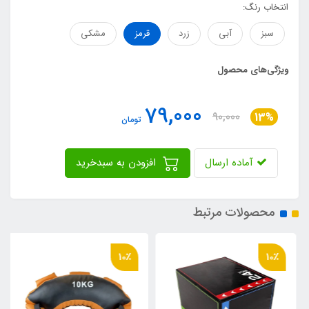
انتخاب رنگ:
سبز
آبی
زرد
قرمز
مشکی
ویژگی‌های محصول
79,000
90,000
13%
تومان
آماده ارسال
افزودن به سبدخرید
محصولات مرتبط
10٪
10٪