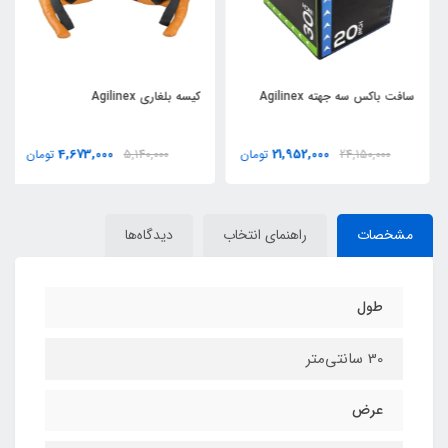
سافت باکس سه جهته Agilinex
کیسه بلغاری Agilinex
4,673,000
21,952,000
24,150,000
تومان
5,140,000
تومان
مشخصات
راهنمای انتخاب
دیدگاه‌ها
طول
30 سانتی‌متر
عرض