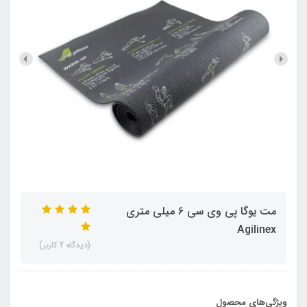
مت یوگا پي وي سي 6 ميلي متري
Agilinex
(دیدگاه 2 کاربر)
ویژگی‌های محصول