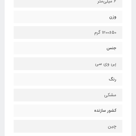
6 میلی‌متر
وزن
1200±50 گرم
جنس
پی وی سی
رنگ
مشکی
کشور سازنده
چین