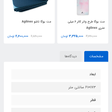
مت یوگا طرح واتر کالر 6 ميلي
مت یوگا تاشو Agilinex
متري Agilinex
2,600,000
3,325,000
3,660,000
تومان
2,860,000
تومان
مشخصات
دیدگاه‌ها
ابعاد
173×61 سانتی متر
قطر