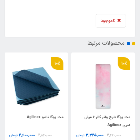
ناموجود
محصولات مرتبط
10٪
10٪
مت یوگا طرح واتر کالر 6 ميلي
مت یوگا تاشو Agilinex
متري Agilinex
2,600,000
3,325,000
3,660,000
تومان
2,860,000
تومان