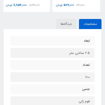
7,854,000
567,000
620,000
تومان
8,640,000
تومان
مشخصات
دیدگاه‌ها
ابعاد
2.5 سانتی متر
تعداد
200
جنس
فوم ژلی