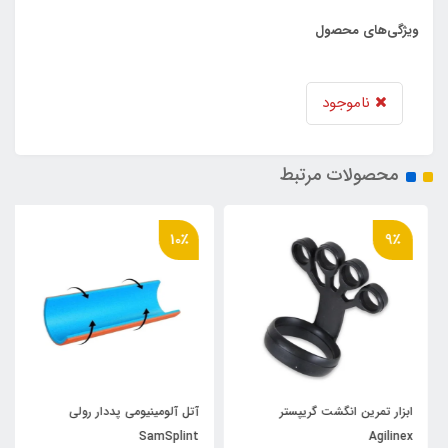
ویژگی‌های محصول
ناموجود
محصولات مرتبط
10٪
9٪
ابزار تمرین انگشت گریپستر
آتل آلومینیومی پددار رولی
SamSplint
Agilinex