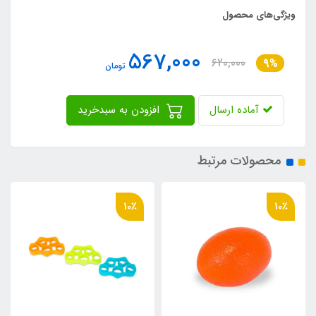
ویژگی‌های محصول
567,000
620,000
9%
تومان
آماده ارسال
افزودن به سبدخرید
محصولات مرتبط
10٪
10٪