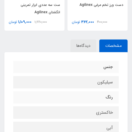
دست ورز تخم مرغی Agilinex
ست سه عددی ابزار تمرینی
انگشتان Agilinex
1,109,000
362,000
400,000
تومان
1,220,000
تومان
مشخصات
دیدگاه‌ها
جنس
سیلیکون
رنگ
خاکستری
آبی