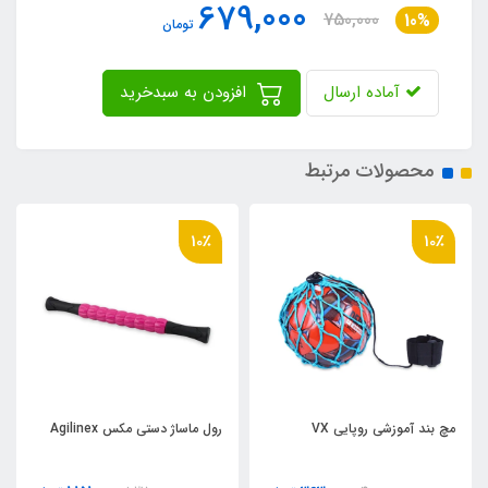
679,000
750,000
10%
تومان
آماده ارسال
افزودن به سبدخرید
محصولات مرتبط
10٪
10٪
مچ بند آموزشي روپايي VX
رول ماساژ دستي مکس Agilinex