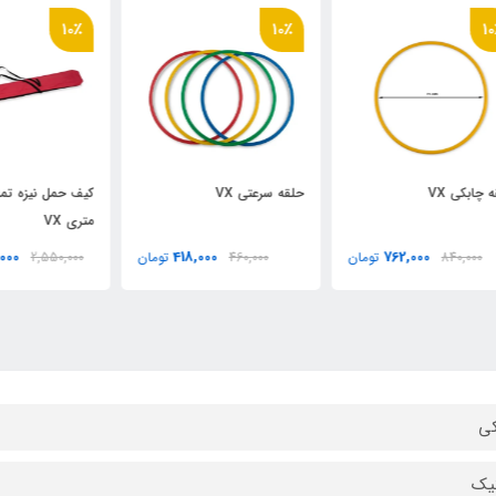
٪
10٪
10٪
حلقه سرعتي VX
کيف حمل نيزه تمام زيپ 1.7
کيف
متری VX
استر 
2,318,000
418,000
ان
460,000
تومان
2,550,000
تومان
00
ی
یک