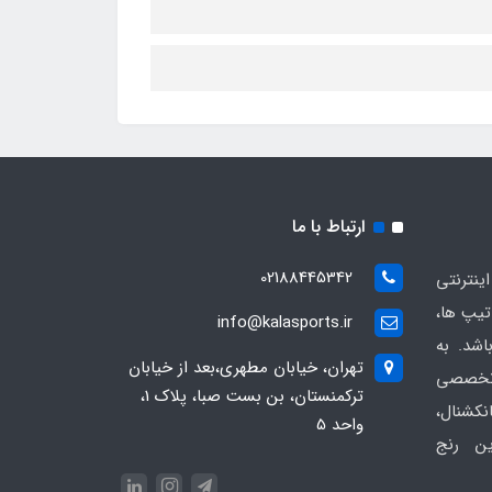
ارتباط با ما
02188445342
ینترنتی
یپ ها،
info@kalasports.ir
اشد. به
تهران، خیابان مطهری،بعد از خیابان
 تخصصی
ترکمنستان، بن بست صبا، پلاک 1،
کشنال،
واحد 5
ین رنج