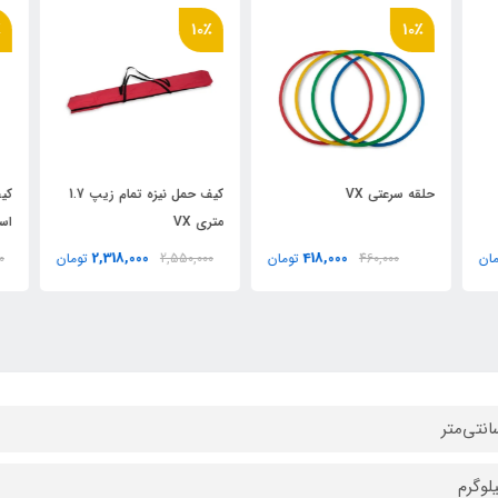
٪
10٪
10٪
حلقه سرعتي VX
کيف حمل نيزه تمام زيپ 1.7
کيف
متری VX
استر 
2,318,000
418,000
ان
460,000
تومان
2,550,000
تومان
00