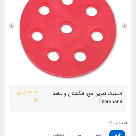
لاستيک تمرين مچ، انگشتان و ساعد
Theraband
انتخاب رنگ:
قرمز
سبز
آبی
مشکی