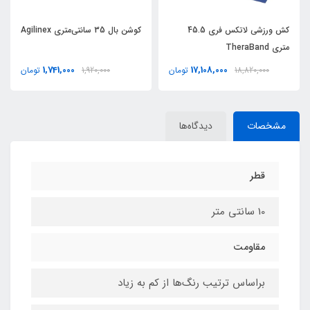
کش ورزشي لاتکس فري 45.5
کوشن بال 35 سانتی‌متری Agilinex
متري TheraBand
1,741,000
17,108,000
18,820,000
تومان
1,920,000
تومان
مشخصات
دیدگاه‌ها
قطر
10 سانتی متر
مقاومت
براساس ترتیب رنگ‌ها از کم به زیاد