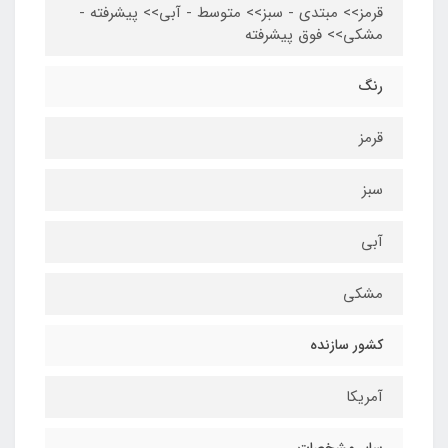
قرمز>> مبتدی - سبز>> متوسط - آبی>> پیشرفته -
مشکی>> فوق پیشرفته
رنگ
قرمز
سبز
آبی
مشکی
کشور سازنده
آمریکا