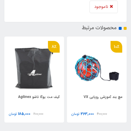
ناموجود
محصولات مرتبط
8٪
10٪
مچ بند آموزشي روپايي VX
کيف مت یوگا تاشو Agilinex
185,000
363,000
400,000
تومان
200,000
تومان