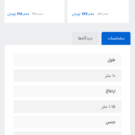
418,000
762,000
840,000
تومان
460,000
تومان
مشخصات
دیدگاه‌ها
طول
10 متر
ارتفاع
1.15 متر
جنس