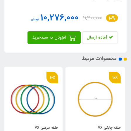
10,276,000
11,300,000
10%
تومان
آماده ارسال
افزودن به سبدخرید
محصولات مرتبط
10٪
10٪
حلقه چابکی VX
حلقه سرعتي VX