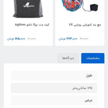
مچ بند آموزشي روپايي VX
کيف مت یوگا تاشو Agilinex
185,000
363,000
400,000
تومان
200,000
تومان
مشخصات
دیدگاه‌ها
طول
125 سانتی‌متر
عرض