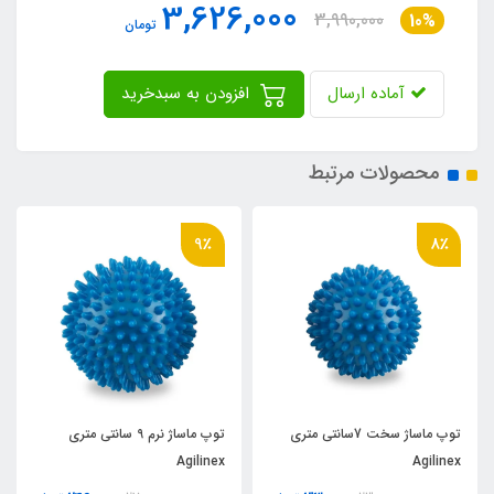
3,626,000
3,990,000
10%
تومان
آماده ارسال
افزودن به سبدخرید
محصولات مرتبط
9٪
8٪
توپ ماساژ سخت 7سانتی متری
توپ ماساژ نرم 9 سانتی متری
Agilinex
Agilinex