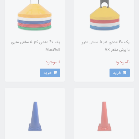
پک 40 عددي کنز 5 سانتي متري
پک 40 عددی کنز 5 سانتی متری
با برش مقعر VX
MaxWell
ناموجود
ناموجود
خرید
خرید