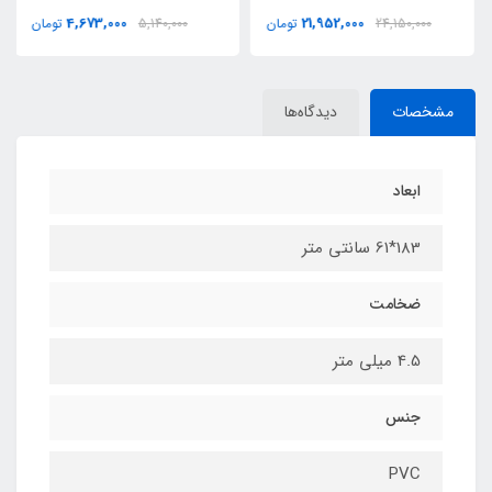
4,673,000
21,952,000
24,150,000
تومان
5,140,000
تومان
مشخصات
دیدگاه‌ها
ابعاد
183*61 سانتی متر
ضخامت
4.5 میلی متر
جنس
PVC