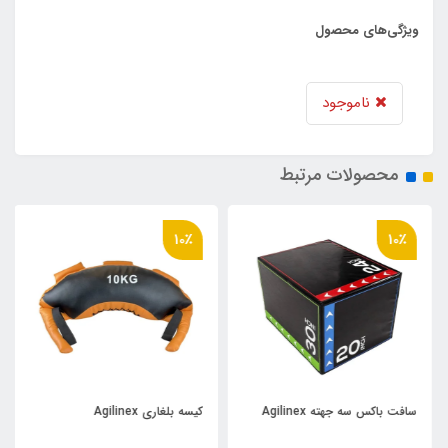
ویژگی‌های محصول
ناموجود
محصولات مرتبط
10٪
10٪
سافت باکس سه جهته Agilinex
کیسه بلغاری Agilinex