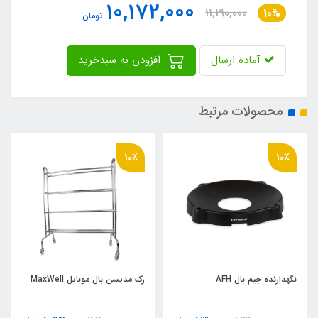
10,172,000
11,190,000
10%
تومان
آماده ارسال
افزودن به سبدخرید
محصولات مرتبط
10٪
10٪
نگهدارنده جيم بال AFH
رک مديسن بال موبايل MaxWell