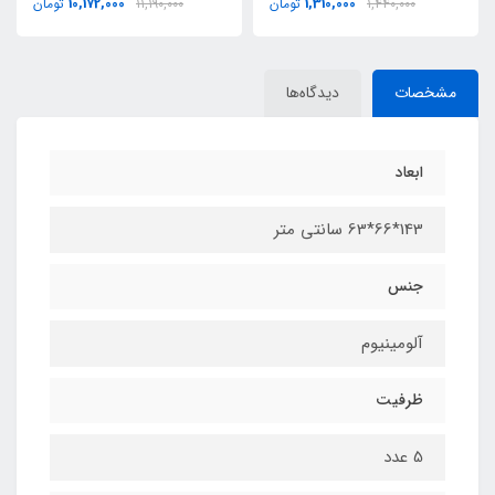
10,172,000
1,310,000
1,440,000
تومان
11,190,000
تومان
مشخصات
دیدگاه‌ها
ابعاد
143*66*63 سانتی متر
جنس
آلومینیوم
ظرفیت
5 عدد