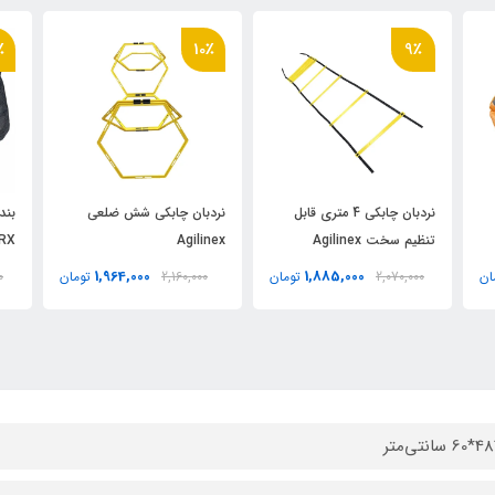
٪
10٪
9٪
نردبان چابکی 4 متری قابل
نردبان چابکی شش ضلعی
تنظیم سخت Agilinex
Agilinex
RX
1,964,000
1,885,000
ان
2,070,000
تومان
2,160,000
تومان
0