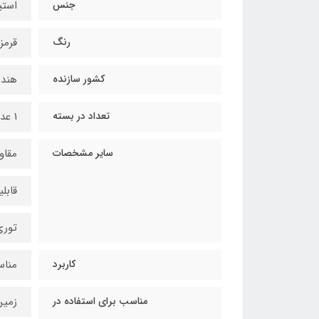
جنس
استی
رنگ
قرمز
کشور سازنده
هند
تعداد در بسته
1 عدد
سایر مشخصات
مقاو
قابل
توری دس
کاربرد
مناس
مناسب برای استفاده در
زمین