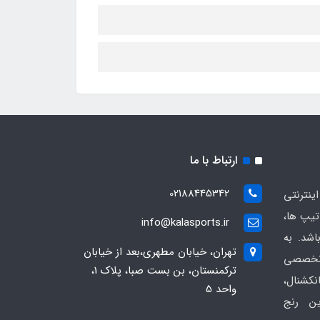
ارتباط با ما
02188445342
ینترنتی
یپ ها،
info@kalasports.ir
اشد. به
تهران، خیابان مطهری،بعد از خیابان
 تخصصی
ترکمنستان، بن بست صبا، پلاک 1،
کشنال،
واحد 5
ین رنج