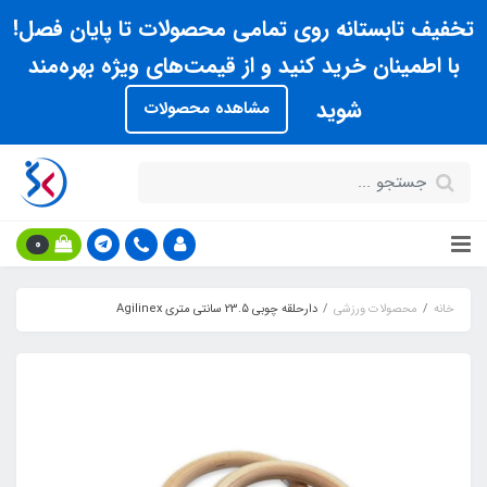
تخفیف تابستانه روی تمامی محصولات تا پایان فصل!
با اطمینان خرید کنید و از قیمت‌های ویژه بهره‌مند
شوید
مشاهده محصولات
0
خانه
محصولات ورزشی
دارحلقه چوبي 23.5 سانتي متري Agilinex