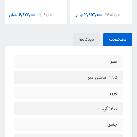
4,673,000
21,952,000
24,150,000
تومان
5,140,000
تومان
مشخصات
دیدگاه‌ها
قطر
23.5 سانتی متر
وزن
1300 گرم
جنس