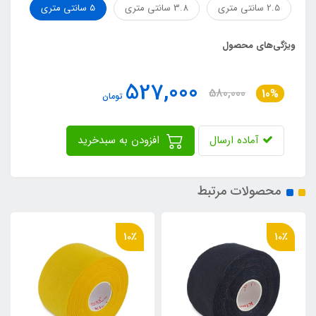
2.5 سانتي متري
3.8 سانتي متري
5 سانتي متري
ویژگی‌های محصول
527,000
580,000
10%
تومان
آماده ارسال
افزودن به سبدخرید
محصولات مرتبط
10٪
10٪