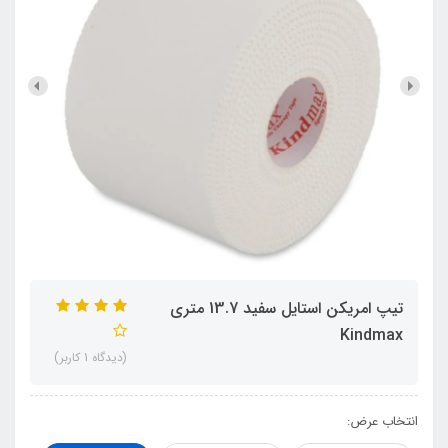
تيپ امريکن استايل سفيد 13.7 متري
Kindmax
(دیدگاه 1 کاربر)
انتخاب عرض: