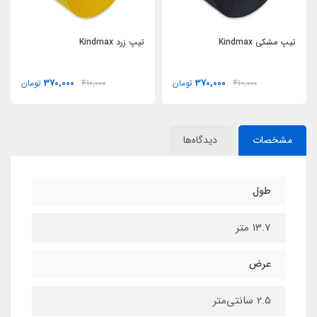
تیپ مشکی Kindmax
تیپ زرد Kindmax
370,000
370,000
410,000
تومان
410,000
تومان
مشخصات
دیدگاه‌ها
طول
13.7 متر
عرض
2.5 سانتي‌متر