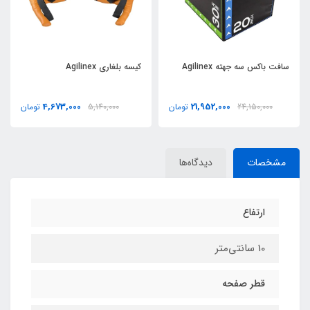
سافت باکس سه جهته Agilinex
کیسه بلغاری Agilinex
4,673,000
21,952,000
24,150,000
تومان
5,140,000
تومان
مشخصات
دیدگاه‌ها
ارتفاع
10 سانتی‌متر
قطر صفحه