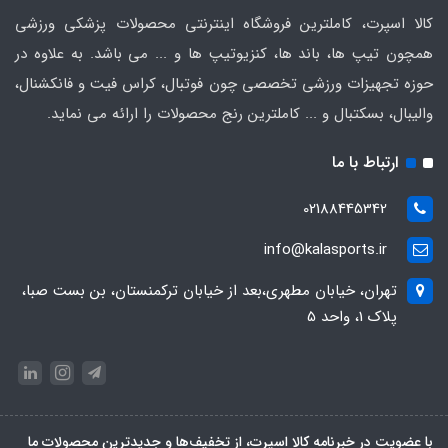
کالا اسپرت، کاملترین فروشگاه اینترنتی محصولات پزشکی ورزشی
همچون تیپ ها، باند ها، کنزیوتیپ ها و ... می باشد. به علاوه در
حوزه تجهیزات ورزشی تخصصی چون فوتبال، کراس فیت و فانکشنال،
والیبال، بسکتبال و ... کاملترین رنج محصولات را ارائه می نماید.
ارتباط با ما
02188445342
info@kalasports.ir
تهران، خیابان مطهری،بعد از خیابان ترکمنستان، بن بست صبا،
پلاک 1، واحد 5
با عضویت در خبرنامه کالا اسپرت، از تخفیف‌ها و جدیدترین‌ محصولات ما