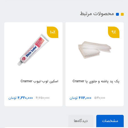
محصولات مرتبط
10٪
9٪
پک پد پاشنه و جلوي پا Cramer
اسكين لوب-تيوب Cramer
4,320,000
484,000
530,000
تومان
4,750,000
تومان
مشخصات
دیدگاه‌ها